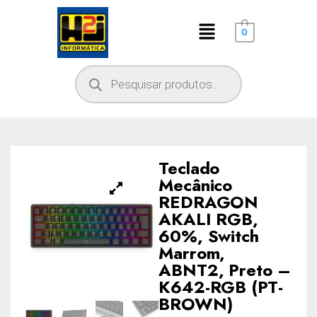
0
Teclado
Mecânico
REDRAGON
AKALI RGB,
60%, Switch
Marrom,
ABNT2, Preto –
K642-RGB (PT-
BROWN)