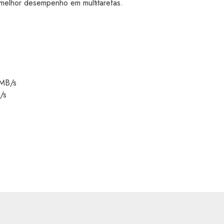
melhor desempenho em multitarefas.
0MB/s
/s