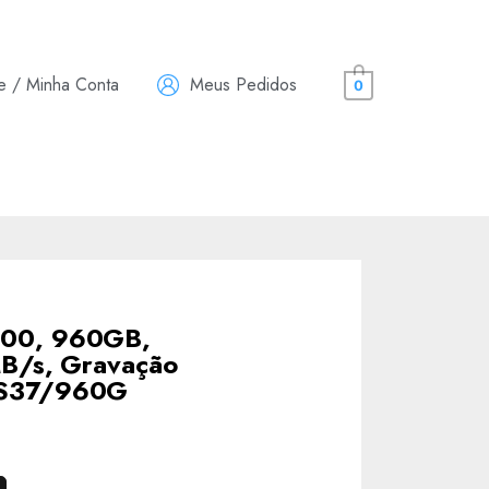
e / Minha Conta
Meus Pedidos
0
00, 960GB,
B/s, Gravação
S37/960G