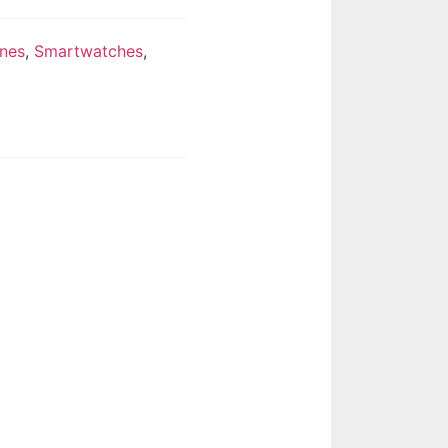
ones
,
Smartwatches
,