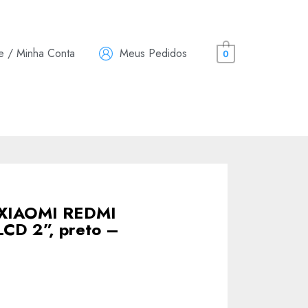
e / Minha Conta
Meus Pedidos
0
h XIAOMI REDMI
CD 2”, preto –