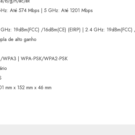
a/b/g/n/ac/ax
z: Até 574 Mbps | 5 GHz: Até 1201 Mbps
z: 19dBm(FCC) /16dBm(CE) (EIRP) | 2.4 GHz: 19dBm(FCC) /
la de alto ganho
/WPA3 | WPA-PSK/WPA2-PSK
ário
S
 mm x 152 mm x 46 mm