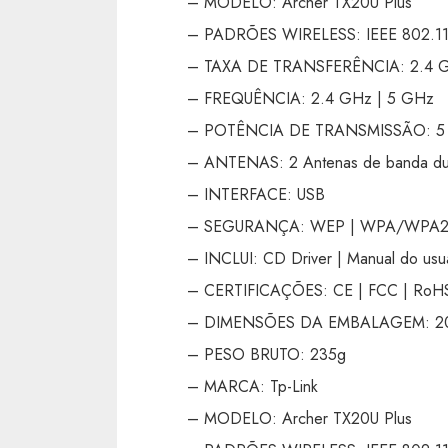
– MODELO: Archer TX20U Plus
– PADRÕES WIRELESS: IEEE 802.11
– TAXA DE TRANSFERÊNCIA: 2.4 GH
– FREQUÊNCIA: 2.4 GHz | 5 GHz
– POTÊNCIA DE TRANSMISSÃO: 5 GH
– ANTENAS: 2 Antenas de banda dup
– INTERFACE: USB
– SEGURANÇA: WEP | WPA/WPA2
– INCLUI: CD Driver | Manual do usu
– CERTIFICAÇÕES: CE | FCC | RoH
– DIMENSÕES DA EMBALAGEM: 201
– PESO BRUTO: 235g
– MARCA: Tp-Link
– MODELO: Archer TX20U Plus