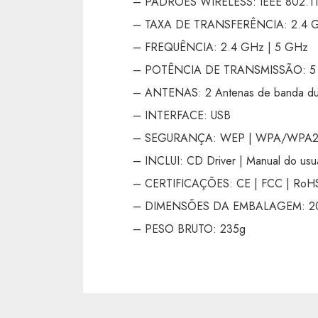
– PADRÕES WIRELESS: IEEE 802.11
– TAXA DE TRANSFERÊNCIA: 2.4 GH
– FREQUÊNCIA: 2.4 GHz | 5 GHz
– POTÊNCIA DE TRANSMISSÃO: 5 GH
– ANTENAS: 2 Antenas de banda dup
– INTERFACE: USB
– SEGURANÇA: WEP | WPA/WPA2
– INCLUI: CD Driver | Manual do usu
– CERTIFICAÇÕES: CE | FCC | RoH
– DIMENSÕES DA EMBALAGEM: 201
– PESO BRUTO: 235g