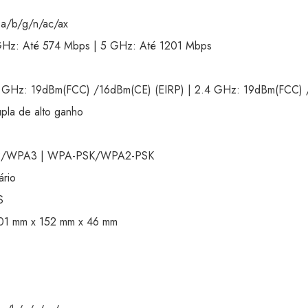
a/b/g/n/ac/ax
z: Até 574 Mbps | 5 GHz: Até 1201 Mbps
z: 19dBm(FCC) /16dBm(CE) (EIRP) | 2.4 GHz: 19dBm(FCC) /
la de alto ganho
/WPA3 | WPA-PSK/WPA2-PSK
ário
S
 mm x 152 mm x 46 mm