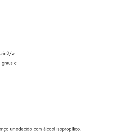
c-in2/w
 graus c
 lenço umedecido com álcool isopropílico.