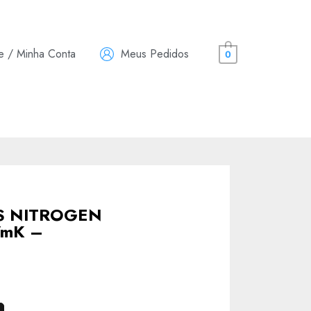
e / Minha Conta
Meus Pedidos
0
ES NITROGEN
/mK –