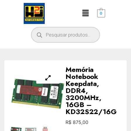
0
Memória
Notebook
Keepdata,
DDR4,
3200MHz,
16GB –
KD32S22/16G
R$
875,00